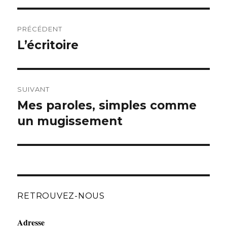
Navigation
de
PRÉCÉDENT
l’article
L’écritoire
Article
précédent :
SUIVANT
Mes paroles, simples comme
Article
suivant :
un mugissement
RETROUVEZ-NOUS
Adresse