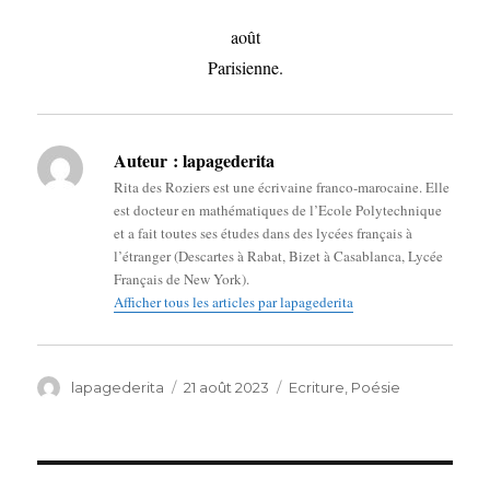
août
Parisienne.
Auteur :
lapagederita
Rita des Roziers est une écrivaine franco-marocaine. Elle
est docteur en mathématiques de l’Ecole Polytechnique
et a fait toutes ses études dans des lycées français à
l’étranger (Descartes à Rabat, Bizet à Casablanca, Lycée
Français de New York).
Afficher tous les articles par lapagederita
Auteur
Publié
Catégories
lapagederita
21 août 2023
Ecriture
,
Poésie
le