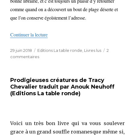
bonne librairie, et c’est toujours un plaisir d’y retourner
comme quand on a découvert un bout de plage déserte et
que l’on conserve égoïstement l’adresse.
de « Les bonheurs de l’aube de Léon Mazzell
Continuer la lecture
Publié
Catégories
29 juin 2018
Editions La table ronde
,
Livres lus
2
le
sur
commentaires
Les
bonheurs
de
Prodigieuses créatures de Tracy
l’aube
Chevalier traduit par Anouk Neuhoff
de
(Editions La table ronde)
Léon
Mazzella
(Editions
La
Table
Voici un très bon livre qui va vous soulever
Ronde)
grace à un grand souffle romanesque même si,