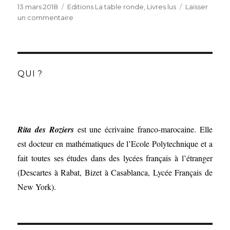
Publié
Catégories
13 mars 2018
Editions La table ronde
,
Livres lus
Laisser
le
sur
un commentaire
Prodigieuses
créatures
de
Tracy
Chevalier
QUI ?
traduit
par
Anouk
Neuhoff
(Editions
Rita des Roziers
est une écrivaine franco-marocaine. Elle
La
est docteur en mathématiques de l’Ecole Polytechnique et a
table
fait toutes ses études dans des lycées français à l’étranger
ronde)
(Descartes à Rabat, Bizet à Casablanca, Lycée Français de
New York).