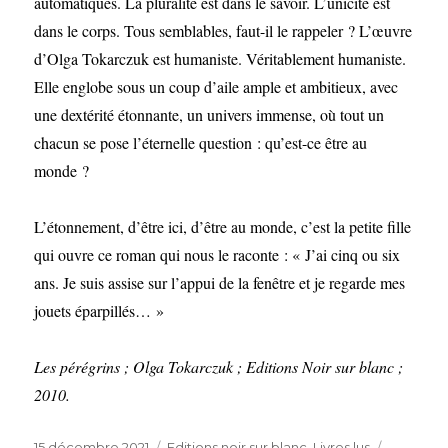
automatiques. La pluralité est dans le savoir. L’unicité est
dans le corps. Tous semblables, faut-il le rappeler ? L’œuvre
d’Olga Tokarczuk est humaniste. Véritablement humaniste.
Elle englobe sous un coup d’aile ample et ambitieux, avec
une dextérité étonnante, un univers immense, où tout un
chacun se pose l’éternelle question : qu’est-ce être au
monde ?
L’étonnement, d’être ici, d’être au monde, c’est la petite fille
qui ouvre ce roman qui nous le raconte : « J’ai cinq ou six
ans. Je suis assise sur l’appui de la fenêtre et je regarde mes
jouets éparpillés… »
Les pérégrins ; Olga Tokarczuk ; Editions Noir sur blanc ;
2010.
Publié
Catégories
15 décembre 2021
Editions noir sur blanc
,
Livres lus