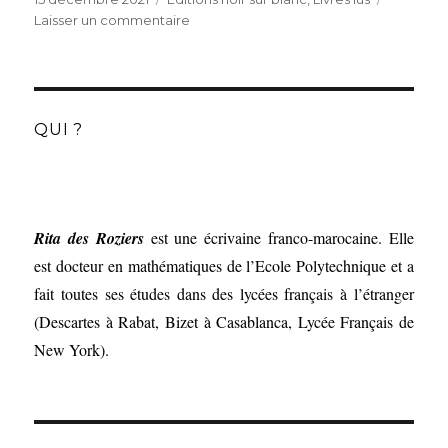
le
sur
Laisser un commentaire
Les
pérégrins
d’Olga
Tokarczuk
(Editions
QUI ?
Noir
sur
Blanc)
Rita des Roziers
est une écrivaine franco-marocaine. Elle
est docteur en mathématiques de l’Ecole Polytechnique et a
fait toutes ses études dans des lycées français à l’étranger
(Descartes à Rabat, Bizet à Casablanca, Lycée Français de
New York).