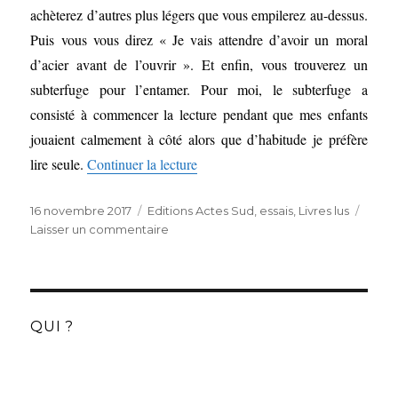
par
achèterez d’autres plus légers que vous empilerez au-dessus.
Marc
Puis vous vous direz « Je vais attendre d’avoir un moral
de
Gouvenain
d’acier avant de l’ouvrir ». Et enfin, vous trouverez un
et
subterfuge pour l’entamer. Pour moi, le subterfuge a
Lena
consisté à commencer la lecture pendant que mes enfants
Grumbach
(Editions
jouaient calmement à côté alors que d’habitude je préfère
Actes
de « De l’ardeur de Justine Augier 
lire seule.
Continuer la lecture
Sud)
Publié
Catégories
16 novembre 2017
Editions Actes Sud
,
essais
,
Livres lus
le
sur
Laisser un commentaire
De
l’ardeur
de
Justine
Augier
QUI ?
(Editions
Actes
Sud)