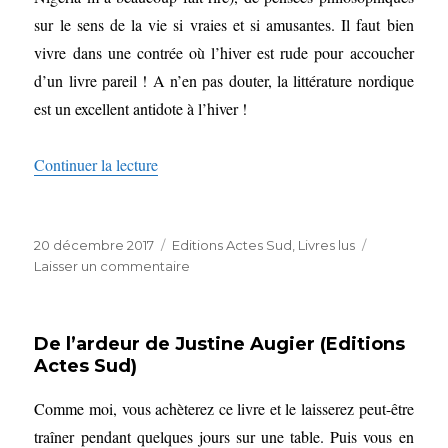
sur le sens de la vie si vraies et si amusantes. Il faut bien
vivre dans une contrée où l’hiver est rude pour accoucher
d’un livre pareil ! A n’en pas douter, la littérature nordique
est un excellent antidote à l’hiver !
de « Le buveur de lune de Goran Tunström tr
Continuer la lecture
Publié
Catégories
20 décembre 2017
Editions Actes Sud
,
Livres lus
le
sur
Laisser un commentaire
Le
buveur
de
De l’ardeur de Justine Augier (Editions
lune
Actes Sud)
de
Goran
Comme moi, vous achèterez ce livre et le laisserez peut-être
Tunström
traduit
traîner pendant quelques jours sur une table. Puis vous en