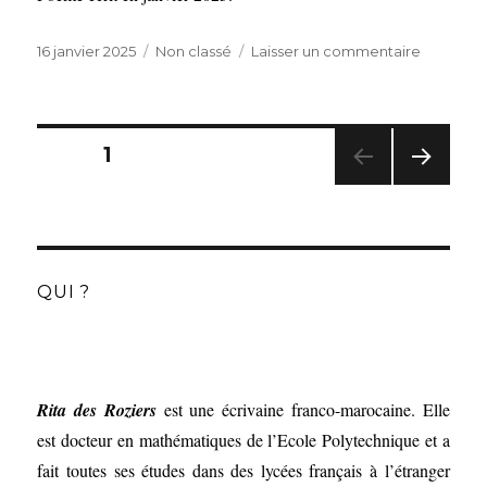
Publié
Catégories
sur
16 janvier 2025
Non classé
Laisser un commentaire
le
La
ville
Navigation
PAGE
1
des
articles
PAG
E
SUIV
ANT
E
QUI ?
Rita des Roziers
est une écrivaine franco-marocaine. Elle
est docteur en mathématiques de l’Ecole Polytechnique et a
fait toutes ses études dans des lycées français à l’étranger