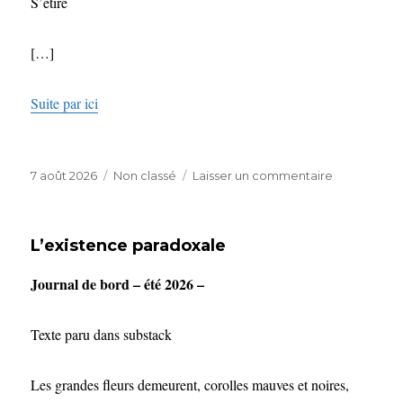
S’étire
[…]
Suite par ici
Publié
Catégories
sur
7 août 2026
Non classé
Laisser un commentaire
le
Sous
la
Crinière
L’existence paradoxale
d’Al
Thani
Journal de bord – été 2026 –
Texte paru dans substack
Les grandes fleurs demeurent, corolles mauves et noires,