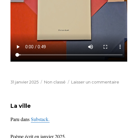
Publié
Catégories
sur
31 janvier 2025
Non classé
Laisser un commentaire
le
Nouveau
livre
La ville
Paru dans
Substack.
Poème écrit en janvier 2025.