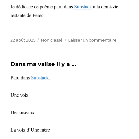
Je dédicace ce poème paru dans
Substack
à la demi-vie
restante de Perec.
Publié
Catégories
sur
22 août 2025
Non classé
Laisser un commentaire
le
Le
numérique
c’est
Dans ma valise il y a …
chic
Paru dans
Substack
.
Une voix
Des oiseaux
La voix d’Une mère