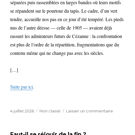
séparées puis rassemblées en larges bandes où leurs motifs
se répandent sur le pourtour du tapis. Le cadre, d’un vert
tendre, accueille nos pas en ce jour d’été tempéré. Les pieds
nus de l’autre déesse — celle de 1905 — avaient déjà
rassuré les admirateurs futurs de Cézanne : la confrontation
est plus de l’ordre de la répartition, fragmentations que du
contenu même qui ne change pas avec les siècles.
[…]
Suite par ici
.
Publié
Catégories
sur
4 juillet 2026
Non classé
Laisser un commentaire
le
L’existence
paradoxal
Faut-il se réjouir de la fin ?