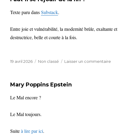
Texte paru dans
Substack
.
Entre joie et vulnérabilité, la modernité brûle, exaltante et
destructrice, belle et courte à la fois.
Publié
Catégories
sur
19 avril 2026
Non classé
Laisser un commentaire
le
Faut-
il
se
Mary Poppins Epstein
réjouir
de
Le Mal encore ?
la
fin
?
Le Mal toujours.
Suite
à lire par ici
.