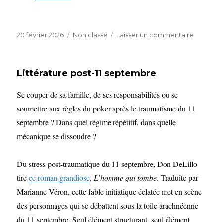
Publié
Catégories
sur
20 février 2026
Non classé
Laisser un commentaire
le
Mary
Poppins
Epstein
Littérature post-11 septembre
Se couper de sa famille, de ses responsabilités ou se
soumettre aux règles du poker après le traumatisme du 11
septembre ? Dans quel régime répétitif, dans quelle
mécanique se dissoudre ?
Du stress post-traumatique du 11 septembre, Don DeLillo
tire
ce roman grandiose
,
L’homme qui tombe
. Traduite par
Marianne Véron, cette fable initiatique éclatée met en scène
des personnages qui se débattent sous la toile arachnéenne
du 11 septembre. Seul élément structurant, seul élément