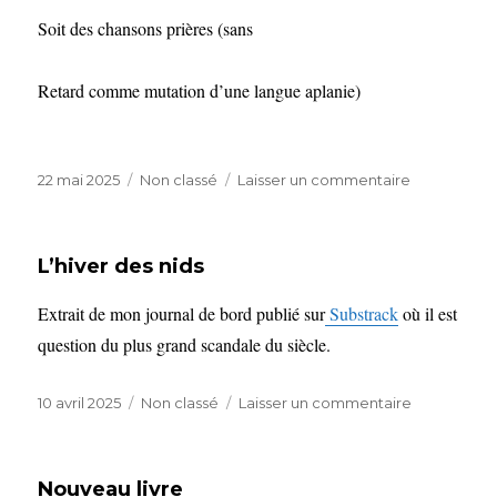
Soit des chansons prières (sans
Retard comme mutation d’une langue aplanie)
Publié
Catégories
sur
22 mai 2025
Non classé
Laisser un commentaire
le
Dans
ma
valise
L’hiver des nids
il
y
Extrait de mon journal de bord publié sur
Substrack
où il est
a
question du plus grand scandale du siècle.
…
Publié
Catégories
sur
10 avril 2025
Non classé
Laisser un commentaire
le
L’hiver
des
nids
Nouveau livre