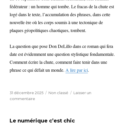
fédérateur : un homme qui tombe. Le fracas de la chute est
logé dans le texte, l’accumulation des phrases, dans cette
nouvelle ère où les corps soumis à une tectonique de
plaques géopolitiques chaotiques, tombent.
La question que pose Don DeLillo dans ce roman qui fera
date est évidemment une question stylistique fondamentale.
Comment écrire la chute, comment faire tenir dans une
phrase ce qui défait un monde.
A lire par ici
.
Publié
Catégories
31 décembre 2025
Non classé
Laisser un
le
sur
commentaire
Littérature
post-
11
Le numérique c’est chic
septembre