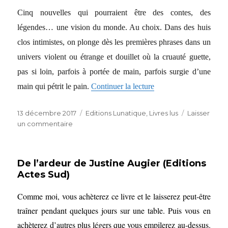
Cinq nouvelles qui pourraient être des contes, des
légendes… une vision du monde. Au choix. Dans des huis
clos intimistes, on plonge dès les premières phrases dans un
univers violent ou étrange et douillet où la cruauté guette,
pas si loin, parfois à portée de main, parfois surgie d’une
de « Je fus homme autr
main qui pétrit le pain.
Continuer la lecture
Publié
Catégories
13 décembre 2017
Editions Lunatique
,
Livres lus
Laisser
le
sur
un commentaire
Je
fus
homme
De l’ardeur de Justine Augier (Editions
autrefois
Actes Sud)
de
Sarah
Comme moi, vous achèterez ce livre et le laisserez peut-être
Taupin
(Editions
traîner pendant quelques jours sur une table. Puis vous en
Lunatique)
achèterez d’autres plus légers que vous empilerez au-dessus.