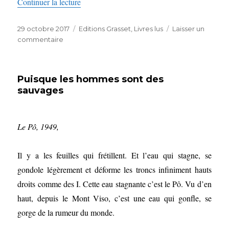
de « Dans ce jardin qu’on aimait de Pascal Qu
Continuer la lecture
Publié
Catégories
29 octobre 2017
Editions Grasset
,
Livres lus
Laisser un
le
sur
commentaire
Dans
ce
jardin
Puisque les hommes sont des
qu’on
sauvages
aimait
de
Pascal
Quignard
Le Pô, 1949,
(Editions
Grasset)
Il y a les feuilles qui frétillent. Et l’eau qui stagne, se
gondole légèrement et déforme les troncs infiniment hauts
droits comme des I. Cette eau stagnante c’est le Pô. Vu d’en
haut, depuis le Mont Viso, c’est une eau qui gonfle, se
gorge de la rumeur du monde.