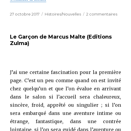
Publié
Catégories
sur
27 octobre 2017
Histoires/Nouvelles
2 commentaires
le
Puisqu
les
homm
Le Garçon de Marcus Malte (Editions
sont
Zulma)
des
sauvag
J’ai une certaine fascination pour la première
page. C’est un peu comme quand on est invité
chez quelqu’un et que l’on évalue en arrivant
dans le salon si l’accueil sera chaleureux,
sincère, froid, apprêté ou singulier ; si l’on
sera embarqué dans une aventure intime ou
étrange, fantastique, dans une contrée
lointaine, si l’on sera guidé dans l’aventure ou