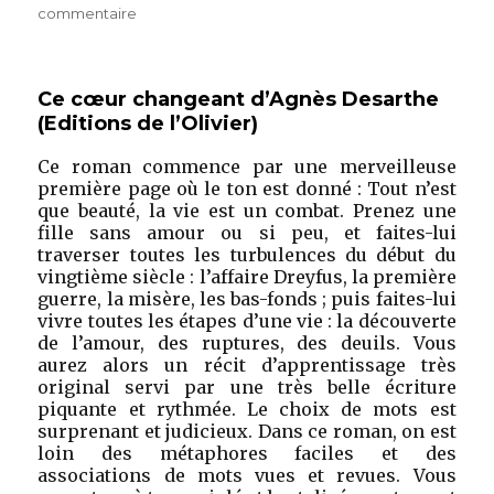
le
sur
commentaire
Le
Garçon
de
Ce cœur changeant d’Agnès Desarthe
Marcus
(Editions de l’Olivier)
Malte
(Editions
Ce roman commence par une merveilleuse
Zulma)
première page où le ton est donné : Tout n’est
que beauté, la vie est un combat. Prenez une
fille sans amour ou si peu, et faites-lui
traverser toutes les turbulences du début du
vingtième siècle : l’affaire Dreyfus, la première
guerre, la misère, les bas-fonds ; puis faites-lui
vivre toutes les étapes d’une vie : la découverte
de l’amour, des ruptures, des deuils. Vous
aurez alors un récit d’apprentissage très
original servi par une très belle écriture
piquante et rythmée. Le choix de mots est
surprenant et judicieux. Dans ce roman, on est
loin des métaphores faciles et des
associations de mots vues et revues. Vous