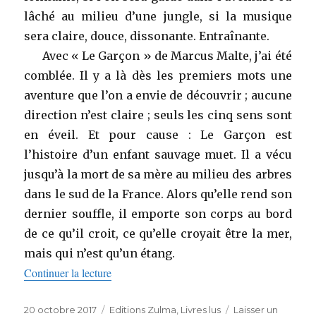
lâché au milieu d’une jungle, si la musique
sera claire, douce, dissonante. Entraînante.
Avec « Le Garçon » de Marcus Malte, j’ai été
comblée. Il y a là dès les premiers mots une
aventure que l’on a envie de découvrir ; aucune
direction n’est claire ; seuls les cinq sens sont
en éveil. Et pour cause : Le Garçon est
l’histoire d’un enfant sauvage muet. Il a vécu
jusqu’à la mort de sa mère au milieu des arbres
dans le sud de la France. Alors qu’elle rend son
dernier souffle, il emporte son corps au bord
de ce qu’il croit, ce qu’elle croyait être la mer,
mais qui n’est qu’un étang.
de « Le Garçon de Marcus Malte (Editions Z
Continuer la lecture
Publié
Catégories
20 octobre 2017
Editions Zulma
,
Livres lus
Laisser un