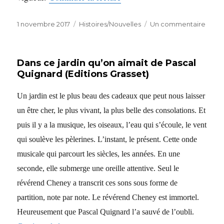
Publié
Catégories
sur
1 novembre 2017
Histoires/Nouvelles
Un commentaire
le
Le
journ
d’une
Dans ce jardin qu’on aimait de Pascal
cuisin
Quignard (Editions Grasset)
Un jardin est le plus beau des cadeaux que peut nous laisser
un être cher, le plus vivant, la plus belle des consolations. Et
puis il y a la musique, les oiseaux, l’eau qui s’écoule, le vent
qui soulève les pèlerines. L’instant, le présent. Cette onde
musicale qui parcourt les siècles, les années. En une
seconde, elle submerge une oreille attentive. Seul le
révérend Cheney a transcrit ces sons sous forme de
partition, note par note. Le révérend Cheney est immortel.
Heureusement que Pascal Quignard l’a sauvé de l’oubli.