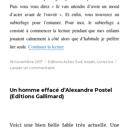
Puis vous vous direz « Je vais attendre d’avoir un moral
d’acier avant de l’ouvrir ». Et enfin, vous trouverez un
subterfuge pour l’entamer. Pour moi, le subterfuge a
consisté à commencer la lecture pendant que mes enfants
jouaient calmement à côté alors que d’habitude je préfère
de « De l’ardeur de Justine Augier 
lire seule.
Continuer la lecture
Publié
Catégories
16 novembre 2017
Editions Actes Sud
,
essais
,
Livres lus
le
sur
Laisser un commentaire
De
l’ardeur
de
Un homme effacé d’Alexandre Postel
Justine
(Editions Gallimard)
Augier
(Editions
Actes
Sud)
Voici une bien belle fable très actuelle. Une