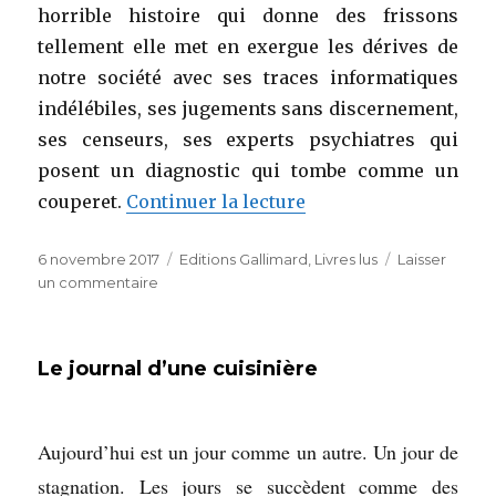
horrible histoire qui donne des frissons
tellement elle met en exergue les dérives de
notre société avec ses traces informatiques
indélébiles, ses jugements sans discernement,
ses censeurs, ses experts psychiatres qui
posent un diagnostic qui tombe comme un
de « Un homme effacé
couperet.
Continuer la lecture
Publié
Catégories
6 novembre 2017
Editions Gallimard
,
Livres lus
Laisser
le
sur
un commentaire
Un
homme
effacé
Le journal d’une cuisinière
d’Alexandre
Postel
(Editions
Gallimard)
Aujourd’hui est un jour comme un autre. Un jour de
stagnation. Les jours se succèdent comme des