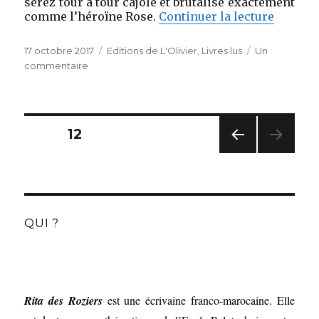
serez tour à tour cajolé et brutalisé exactement
de « Ce
comme l’héroïne Rose.
Continuer la lecture
Publié
Catégories
17 octobre 2017
Editions de L'Olivier
,
Livres lus
Un
le
sur
commentaire
Ce
cœur
changeant
Navigation
d’Agnès
PAGE
12
des
Desarthe
articles
(Editions
PAG
de
E
l’Olivier)
PRÉC
ÉDE
NTE
QUI ?
Rita des Roziers
est une écrivaine franco-marocaine. Elle